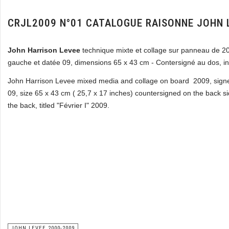
CRJL2009 N°01 CATALOGUE RAISONNE JOHN 
John Harrison Levee
technique mixte et collage sur panneau de 2
gauche et datée 09, dimensions 65 x 43 cm - Contersigné au dos, inti
John Harrison Levee mixed media and collage on board 2009, signe
09, size 65 x 43 cm ( 25,7 x 17 inches) countersigned on the back s
the back, titled "Février I" 2009.
JOHN LEVEE 2000-2009