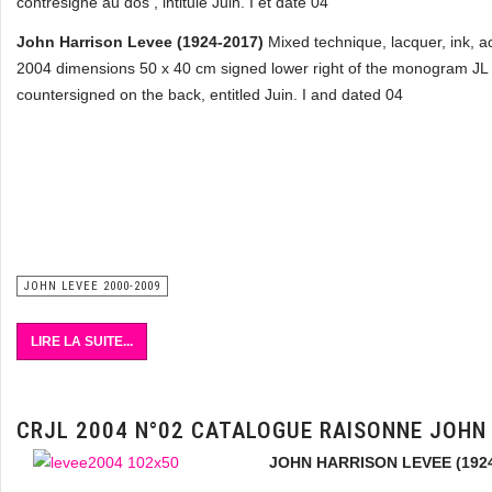
contresigné au dos , intitulé Juin. I et daté 04
John Harrison Levee (1924-2017)
Mixed technique, lacquer, ink, a
2004 dimensions 50 x 40 cm signed
lower right of the monogram JL
countersigned on the back, entitled Juin.
I and dated 04
JOHN LEVEE 2000-2009
LIRE LA SUITE...
CRJL 2004 N°02 CATALOGUE RAISONNE JOHN
JOHN HARRISON LEVEE (1924