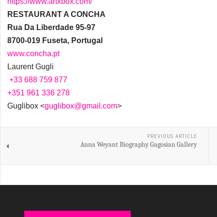
https://www.artxbox.com/
RESTAURANT A CONCHA
Rua Da Liberdade 95-97
8700-019 Fuseta, Portugal
www.concha.pt
Laurent Gugli
+33 688 759 877
+351 961 336 278
Guglibox <
guglibox@gmail.com
>
PREVIOUS ARTICLE
Anna Weyant Biography Gagosian Gallery