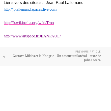
Liens vers des sites sur Jean-Paul Lallemand :
http://jplallemand.spaces.live.com/
http://fr.wikipedia.org/wiki/Troo
http://www.artspace.fr/JEANPAUL/
PREVIOUS ARTICLE
Gustave Miklos et la Hongrie - Un amour unilatéral - texte de
Julia Cserba