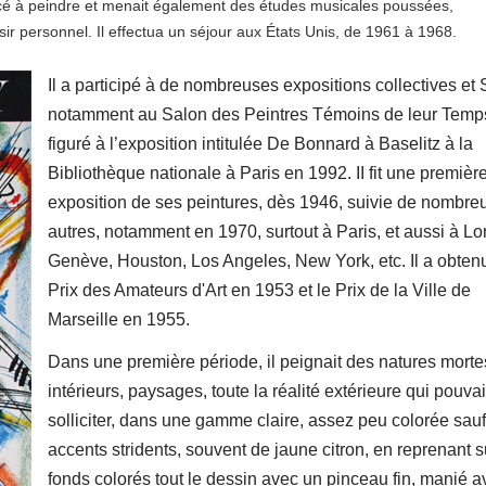
ncé à peindre et menait également des études musicales poussées,
sir personnel. Il effectua un séjour aux États Unis, de 1961 à 1968.
Il a participé à de nombreuses expositions collectives et 
notamment au Salon des Peintres Témoins de leur Temps.
figuré à l’exposition intitulée De Bonnard à Baselitz à la
Bibliothèque nationale à Paris en 1992. II fit une premièr
exposition de ses peintures, dès 1946, suivie de nombre
autres, notamment en 1970, surtout à Paris, et aussi à Lo
Genève, Houston, Los Angeles, New York, etc. Il a obtenu
Prix des Amateurs d'Art en 1953 et le Prix de la Ville de
Marseille en 1955.
Dans une première période, il peignait des natures morte
intérieurs, paysages, toute la réalité extérieure qui pouvai
solliciter, dans une gamme claire, assez peu colorée sau
accents stridents, souvent de jaune citron, en reprenant s
fonds colorés tout le dessin avec un pinceau fin, manié a