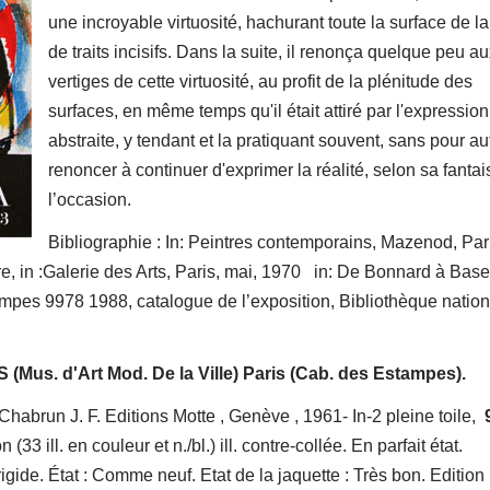
une incroyable virtuosité, hachurant toute la surface de la 
de traits incisifs. Dans la suite, il renonça quelque peu a
vertiges de cette virtuosité, au profit de la plénitude des
surfaces, en même temps qu'il était attiré par l'expression
abstraite, y tendant et la pratiquant souvent, sans pour au
renoncer à continuer d'exprimer la réalité, selon sa fantai
l’occasion.
Bibliographie : In: Peintres contemporains, Mazenod, Par
re, in :Galerie des Arts, Paris, mai, 1970 in: De Bonnard à Base
pes 9978 1988, catalogue de l’exposition, Bibliothèque nation
(Mus. d'Art Mod. De la Ville) Paris (Cab. des Estampes).
habrun J. F. Editions Motte , Genève , 1961- In-2 pleine toile,
(33 ill. en couleur et n./bl.) ill. contre-collée. En parfait état.
igide. État : Comme neuf. Etat de la jaquette : Très bon. Edition