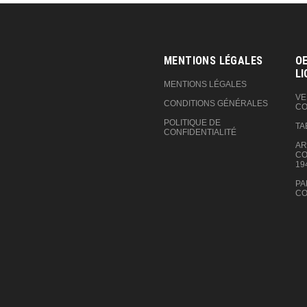
MENTIONS LÉGALES
OE
LI
MENTIONS LÉGALES
VE
CONDITIONS GÉNÉRALES
CO
POLITIQUE DE
TA
CONFIDENTIALITÉ
AR
CO
19
PA
CO