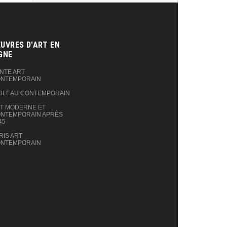
UVRES D'ART EN
GNE‎
NTE ART
NTEMPORAIN
BLEAU CONTEMPORAIN
T MODERNE ET
NTEMPORAIN APRÈS
45
RIS ART
NTEMPORAIN