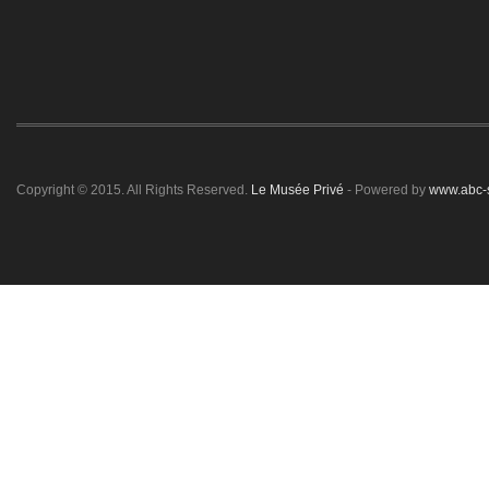
Copyright © 2015. All Rights Reserved.
Le Musée Privé
- Powered by
www.abc-