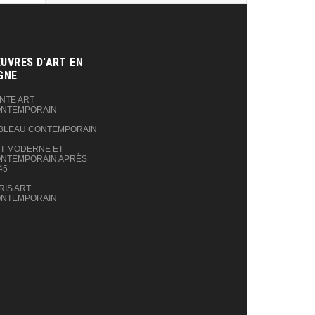
UVRES D'ART EN
GNE‎
NTE ART
NTEMPORAIN
BLEAU CONTEMPORAIN
T MODERNE ET
NTEMPORAIN APRÈS
45
RIS ART
NTEMPORAIN