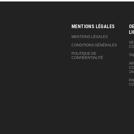
MENTIONS LÉGALES
OE
LI
MENTIONS LÉGALES
VE
CONDITIONS GÉNÉRALES
CO
POLITIQUE DE
TA
CONFIDENTIALITÉ
AR
CO
19
PA
CO