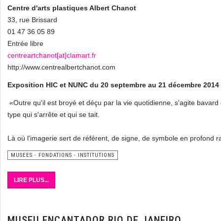
Centre d'arts plastiques Albert Chanot
33, rue Brissard
01 47 36 05 89
Entrée libre
centreartchanot[at]clamart.fr
http://www.centrealbertchanot.com
Exposition HIC et NUNC du 20 septembre au 21 décembre 2014
«Outre qu'il est broyé et déçu par la vie quotidienne, s'agite bavar
type qui s'arrête et qui se tait.
Là où l'imagerie sert de référent, de signe, de symbole en profond ra
MUSEES - FONDATIONS - INSTITUTIONS
LIRE PLUS...
MUSEU ENCANTADOR RIO DE JANEIRO