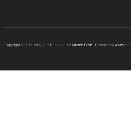
Copyright © 2015. All Rights Reserved.
Le Musée Privé
- Powered by
www.abc-