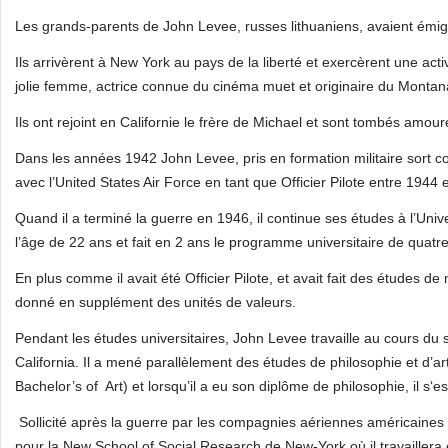
Les grands-parents de John Levee, russes lithuaniens, avaient émigr
Ils arrivèrent à New York au pays de la liberté et exercèrent une ac
jolie femme, actrice connue du cinéma muet et originaire du Montan
Ils ont rejoint en Californie le frère de Michael et sont tombés amoure
Dans les années 1942 John Levee, pris en formation militaire sort comm
avec l’United States Air Force en tant que Officier Pilote entre 1944 
Quand il a terminé la guerre en 1946, il continue ses études à l’Unive
l’âge de 22 ans et fait en 2 ans le programme universitaire de quatr
En plus comme il avait été Officier Pilote, et avait fait des études de
donné en supplément des unités de valeurs.
Pendant les études universitaires, John Levee travaille au cours du 
California. Il a mené parallèlement des études de philosophie et d’ar
Bachelor’s of Art) et lorsqu’il a eu son diplôme de philosophie, il s‘e
Sollicité après la guerre par les compagnies aériennes américaines pour
pour la New School of Social Research de New‑York où il travailler