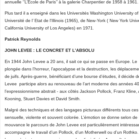
annuelle ‘’L’Ecole de Paris’’ à la galerie Charpentier de 1958 à 1961.
Plus tard il a enseigné dans les Universités Washington University of
Université de l’ Etat de l'Illinois (1965), de New‑York ( New York Uni
California University of Los Angeles) en 1971.
Vente art contemporain
Patrick Reynolds
JOHN LEVEE : LE CONCRET ET L’ABSOLU
En 1944 John Levee a 20 ans, il sait ce qui se passe en Europe. Le 
plongée dans l’horreur, l’apocalypse et la destruction, les déplacemen
de juifs. Après-guerre, bénéficiant d’une bourse d’études, il décide 
Levee participe alors au renouveau de l’art moderne des années 40
l’expressionnisme abstrait - aux côtés Jackson Pollock, Franz Kline
Kooning, Stuart Davies et David Smith.
Malgré des techniques et des langages picturaux différents tous ces 
sensuelle, violente et souvent colorée. L’émotion se donne selon de
mouvance le parcours de John Levee est particulièrement intéressan
accompagne le travail d’un Pollock, d’un Motherwell ou d’un Rothko