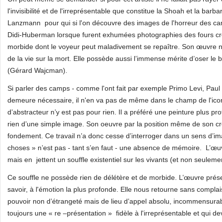
l'invisibilité et de l'irreprésentable que constitue la Shoah et la bar
Lanzmann pour qui si l'on découvre des images de l'horreur des camp
Didi-Huberman lorsque furent exhumées photographies des fours cré
morbide dont le voyeur peut maladivement se repaître. Son œuvre n’a r
de la vie sur la mort. Elle possède aussi l’immense mérite d’oser l
(Gérard Wajcman).
Si parler des camps - comme l'ont fait par exemple Primo Levi, Paul
demeure nécessaire, il n'en va pas de même dans le champ de l'icono
d’abstracteur n’y est pas pour rien. Il a préféré une peinture plus pr
rien d’une simple image. Son oeuvre par la position même de son cré
fondement. Ce travail n’a donc cesse d’interroger dans un sens d’im
choses » n’est pas - tant s’en faut - une absence de mémoire. L’œuvr
mais en jettent un souffle existentiel sur les vivants (et non seulemen
Ce souffle ne possède rien de délétère et de morbide. L’œuvre prés
savoir, à l'émotion la plus profonde. Elle nous retourne sans compla
pouvoir non d’étrangeté mais de lieu d’appel absolu, incommensurab
toujours une « re –présentation » fidèle à l'irreprésentable et qui de