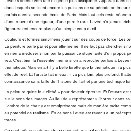
Levee s’oriente vers une exigence plus disciplinée. Apparaît dans
dans lesquels se lisent encore les pulsions de sa période antérieure
parfois dans la seconde école de Paris. Mais tout cela reste néanmo
d’une œuvre d’une rigueur, d’une pureté rare. Levee n’a jamais triché 
l’ignoreraient encore plus qu’un simple coup d’œil.
Couleurs et formes simplifiées jouent sur des coups de force. Les œ
La peinture parle par et pour elle-même. Il ne faut pas chercher si
en rien à méduser sinon par la puissance stupéfiante d’un propos pic
lieu. C’est bien là l’essentiel même si on a reproché parfois à Leve
thématique. Mais en art il y a belle lurette que la thématique n’a plus 
effet de réel. Et l’artiste fait mieux : il va plus loin, plus profond. Il a
connaissance sans faille de l’histoire de l’art et par une technique 
La peinture quitte le « cliché » pour devenir épreuve. Et l’œuvre es
sur le sens des images. Au lieu de « représenter » l'horreur dans sa 
L’ombre de la chair y est omniprésente mais de manière tacite comme
au potentiel de réalisme. En ce sens Levee est revenu à un précept
traces.
On peut même se demander si pour cet artiste il ne fallait pas raye