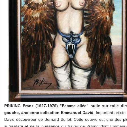
PRIKING Franz (1927-1979)
"Femme ailée" huile sur toile d
gauche,
ancienne collection Emmanuel David
. Important artis
David découvreur de Bernard Buffet. Cette oeuvre est une des plu
surréaliste et de la puissance du travail de Priking dont Emmanue