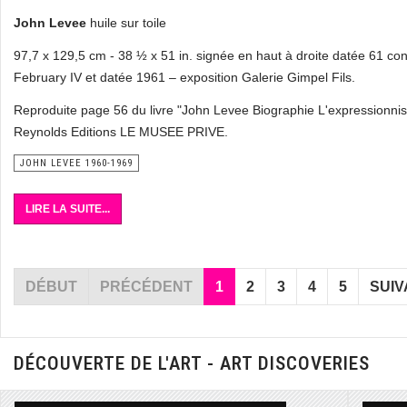
John Levee
huile sur toile
97,7 x 129,5 cm - 38 ½ x 51 in. signée en haut à droite datée 61 co
February IV et datée 1961 – exposition Galerie Gimpel Fils.
Reproduite page 56 du livre "John Levee Biographie L'expressionnism
Reynolds Editions LE MUSEE PRIVE.
JOHN LEVEE 1960-1969
LIRE LA SUITE...
DÉBUT
PRÉCÉDENT
1
2
3
4
5
SUIV
DÉCOUVERTE DE L'ART - ART DISCOVERIES