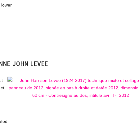
 lower
NNE JOHN LEVEE
et
 et
d
ated