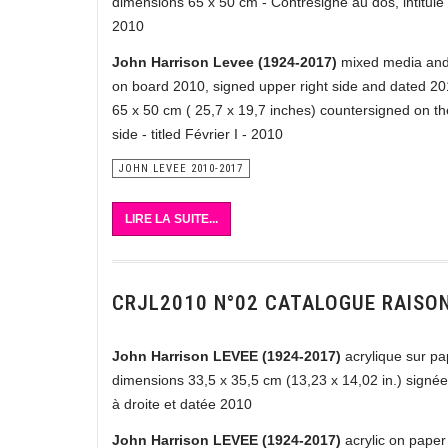
dimensions 65 x 50 cm - Contresigné au dos, intitulé 
2010
John Harrison Levee (1924-2017)
mixed media and
on board 2010, signed upper right side and dated 20
65 x 50 cm ( 25,7 x 19,7 inches) countersigned on t
side - titled Février I - 2010
JOHN LEVEE 2010-2017
LIRE LA SUITE...
CRJL2010 N°02 CATALOGUE RAISO
John Harrison LEVEE (1924-2017)
acrylique sur pa
dimensions 33,5 x 35,5 cm (13,23 x 14,02 in.) signé
à droite et datée 2010
John Harrison LEVEE (1924-2017)
acrylic on paper