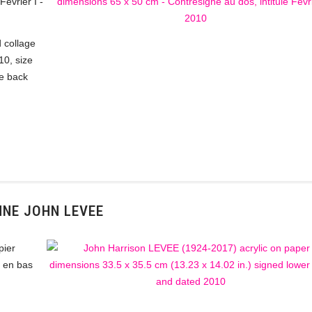
Février I -
 collage
10, size
he back
NNE JOHN LEVEE
pier
e en bas