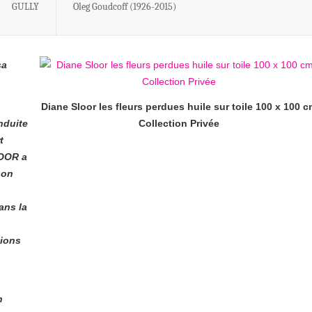
GULLY
Oleg Goudcoff (1926-2015)
sa
Diane Sloor les fleurs perdues huile sur toile 100 x 100 
nduite
Collection Privée
t
LOOR a
son
ans la
tions
n