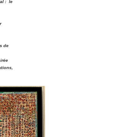
al : le
r
s de
irée
ations,