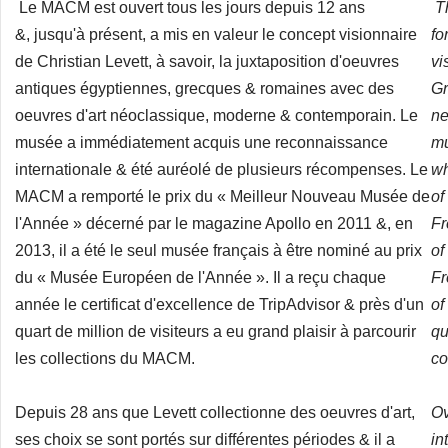
Le MACM est ouvert tous les jours depuis 12 ans
T
&, jusqu'à présent, a mis en valeur le concept visionnaire
fo
de Christian Levett, à savoir, la juxtaposition d'oeuvres
vi
antiques égyptiennes, grecques & romaines avec des
Gr
oeuvres d'art néoclassique, moderne & contemporain. Le
ne
musée a immédiatement acquis une reconnaissance
mu
internationale & été auréolé de plusieurs récompenses. Le
wh
MACM a remporté le prix du « Meilleur Nouveau Musée de
of
l'Année » décerné par le magazine Apollo en 2011 &, en
Fr
2013, il a été le seul musée français à être nominé au prix
of
du « Musée Européen de l'Année ». Il a reçu chaque
Fr
année le certificat d'excellence de TripAdvisor & près d'un
of
quart de million de visiteurs a eu grand plaisir à parcourir
qu
les collections du MACM.
co
Depuis 28 ans que Levett collectionne des oeuvres d'art,
Ov
ses choix se sont portés sur différentes périodes & il a
in