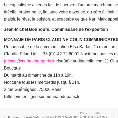
Le capitalisme a certes fait de l’oeuvre d’art une marchandis
idéelle, irrationnelle, flottante voire gazeuse, du zéro à l’infini 
plaisir, le rêve, la pulsion, et exacerbe ce que Karl Marx appel
Jean-Michel Bouhours, Commissaire de l’exposition
MONNAIE DE PARIS CLAUDINE COLIN COMMUNICATIO
Responsable de la communication Elsa Sarfati Du mardi au 
Claudie Pitaud tel : +33 (0)1 42 72 60 01 Nocturne tous les m
presse@monnaiedeparis.fr
elsa(at)claudinecolin.com 11 Qua
Boutique
Du mardi au dimanche de 11h à 19h.
Nocturne tous les mercredis jusqu’à 21h.
2 rue Guénégaud, 75006 Paris
Billetterie en ligne sur monnaiedeparis.fr
PREVIOUS ARTICLE
Fondation Louis Vuitton BASQUIAT X WARHOL À QUATRE MAINS