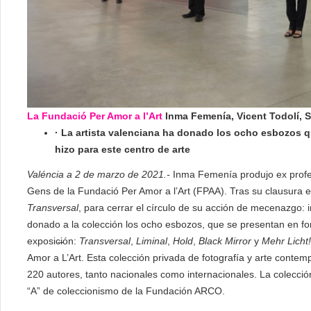
La Fundació Per Amor a l’Art
Inma Femenía, Vicent Todolí, 
·
La artista valenciana ha donado los ocho esbozos qu
hizo para este centro de arte
Valéncia a 2 de marzo de 2021.-
Inma Femenía produjo ex profes
Gens de la Fundació Per Amor a l’Art (FPAA). Tras su clausura e
Transversal
, para cerrar el círculo de su acción de mecenazgo: 
donado a la colección los ocho esbozos, que se presentan en for
exposic̶ión:
Transversal
,
Liminal
,
Hold
,
Black Mirror
y
Mehr Licht!
Amor a L’Art. Esta colección privada de fotografía y arte con
220 autores, tanto nacionales como internacionales. La colecció
“A” de coleccionismo de la Fundación ARCO.