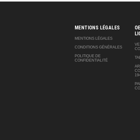
MENTIONS LÉGALES
OE
LI
MENTIONS LÉGALES
VE
CONDITIONS GÉNÉRALES
CO
POLITIQUE DE
TA
CONFIDENTIALITÉ
AR
CO
19
PA
CO