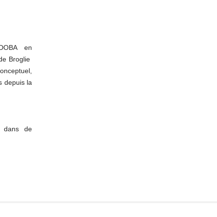
RDOBA en
de Broglie
conceptuel,
s depuis la
nt dans de