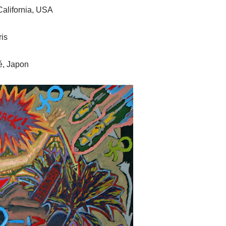
California, USA
ris
é, Japon