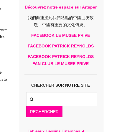
Découvrez notre espace sur Artsper
e
我們向連接到我們站點的中國朋友致
敬：中國有重要的文化傳統。
core
FACEBOOK LE MUSEE PRIVE
irs
FACEBOOK PATRICK REYNOLDS
FACEBOOK PATRICK REYNOLDS
FAN CLUB LE MUSEE PRIVE
e
iste
CHERCHER SUR NOTRE SITE
RECHERCHER
Tableaux Dessins Estampes