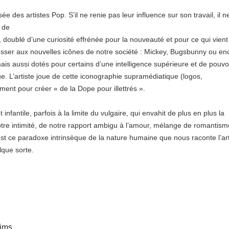
sée des artistes Pop. S’il ne renie pas leur influence sur son travail, il n
 de
 doublé d’une curiosité effrénée pour la nouveauté et pour ce qui vient
éresser aux nouvelles icônes de notre société : Mickey, Bugsbunny ou en
is aussi dotés pour certains d’une intelligence supérieure et de pouvo
e. L’artiste joue de cette iconographie supramédiatique (logos,
ent pour créer « de la Dope pour illettrés ».
t infantile, parfois à la limite du vulgaire, qui envahit de plus en plus la
notre intimité, de notre rapport ambigu à l’amour, mélange de romantism
est ce paradoxe intrinsèque de la nature humaine que nous raconte l’art
lque sorte.
ims