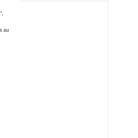
”,
s au