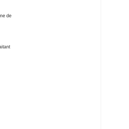
une de
aitant