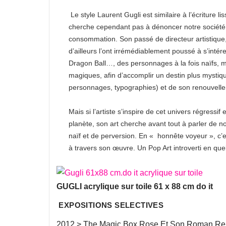
Le style Laurent Gugli est similaire à l’écriture lis
cherche cependant pas à dénoncer notre société
consommation. Son passé de directeur artistique,
d’ailleurs l’ont irrémédiablement poussé à s’int
Dragon Ball…, des personnages à la fois naïfs, ma
magiques, afin d’accomplir un destin plus mystiqu
personnages, typographies) et de son renouvellem
Mais si l’artiste s’inspire de cet univers régressif e
planète, son art cherche avant tout à parler de 
naïf et de perversion. En « honnête voyeur », c’
à travers son œuvre. Un Pop Art introverti en que
GUGLI acrylique sur toile 61 x 88 cm do it
EXPOSITIONS SELECTIVES
2012 > The Magic Box Rose Et Son Roman Re