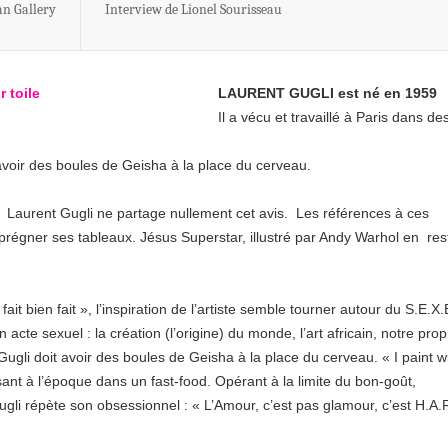
n Gallery
Interview de Lionel Sourisseau
LAURENT GUGLI est né en 1959
Il a vécu et travaillé à Paris dans de
voir des boules de Geisha à la place du cerveau.
t ? Laurent Gugli ne partage nullement cet avis. Les références à ces
régner ses tableaux. Jésus Superstar, illustré par Andy Warhol en res
fait bien fait », l’inspiration de l’artiste semble tourner autour du S.E.X.
 acte sexuel : la création (l’origine) du monde, l’art africain, notre prop
gli doit avoir des boules de Geisha à la place du cerveau. « I paint w
osant à l’époque dans un fast-food. Opérant à la limite du bon-goût,
gli répète son obsessionnel : « L’Amour, c’est pas glamour, c’est H.A.