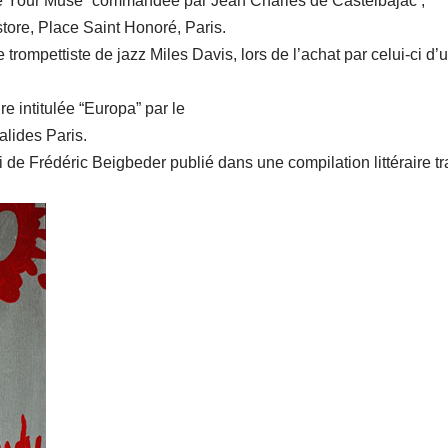
se Your Muse” commandée par Jean Charles de Castelbajac ;
ore, Place Saint Honoré, Paris.
 trompettiste de jazz Miles Davis, lors de l’achat par celui-ci d’
e intitulée “Europa” par le
lides Paris.
 de Frédéric Beigbeder publié dans une compilation littéraire tr