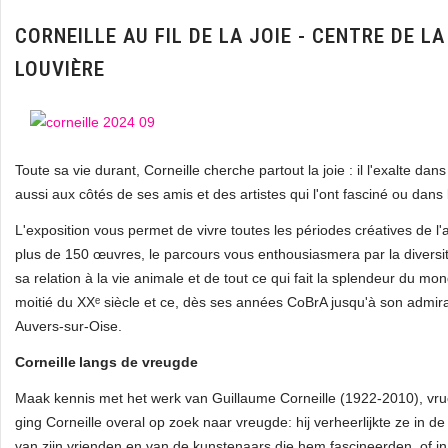
CORNEILLE AU FIL DE LA JOIE - CENTRE DE LA
LOUVIÈRE
Toute sa vie durant, Corneille cherche partout la joie : il l'exalte d
aussi aux côtés de ses amis et des artistes qui l'ont fasciné ou da
L'exposition vous permet de vivre toutes les périodes créatives de l'
plus de 150 œuvres, le parcours vous enthousiasmera par la diversi
sa relation à la vie animale et de tout ce qui fait la splendeur du mon
moitié du XXᵉ siècle et ce, dès ses années CoBrA jusqu'à son admir
Auvers‑sur‑Oise.
Corneille langs de vreugde
Maak kennis met het werk van Guillaume Corneille (1922-2010), vruc
ging Corneille overal op zoek naar vreugde: hij verheerlijkte ze in d
van zijn vrienden en van de kunstenaars die hem fascineerden, of i