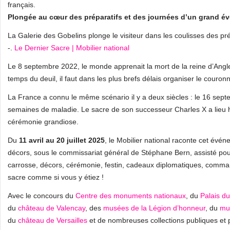
français.
Plongée au cœur des préparatifs et des journées d’un grand 
La Galerie des Gobelins plonge le visiteur dans les coulisses des pr
-.
Le Dernier Sacre | Mobilier national
Le 8 septembre 2022, le monde apprenait la mort de la reine d’Anglet
temps du deuil, il faut dans les plus brefs délais organiser le couron
La France a connu le même scénario il y a deux siècles : le 16 septe
semaines de maladie. Le sacre de son successeur Charles X a lieu hu
cérémonie grandiose.
Du
11 avril au 20 juillet 2025
, le Mobilier national raconte cet évé
décors, sous le commissariat général de Stéphane Bern, assisté po
carrosse, décors, cérémonie, festin, cadeaux diplomatiques, commande
sacre comme si vous y étiez !
Avec le concours du
Centre des monuments nationaux
, du
Palais d
du
château de Valencay
, des
musées de la Légion d’honneur
, du
mu
du
château de Versailles
et de nombreuses collections publiques et 