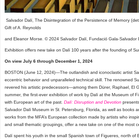
Salvador Dalí, The Disintegration of the Persistence of Memory (det
Gift of A. Reynolds
and Eleanor Morse. © 2024 Salvador Dalí, Fundació Gala-Salvador Dal
Exhibition offers new take on Dalí 100 years after the founding of Su
On view July 6 through December 1, 2024
BOSTON (June 12, 2024)—The outlandish and iconoclastic artist Sal
eccentric behavior and unparalleled technical skill. The renowned Sur
revered his artistic predecessors—among them Dürer, Raphael, El G
summer, the first-ever exhibition of work by Dalí at the Museum of
with European art of the past.
Dalí: Disruption and Devotion
presents
Salvador Dalí Museum in St. Petersburg, Florida, as well as books an
works from the MFA’s European collection made by artists who inspir
and small thematic groupings, offer a new take on one of the most cel
Dalí spent his youth in the small Spanish town of Figueres, north of 