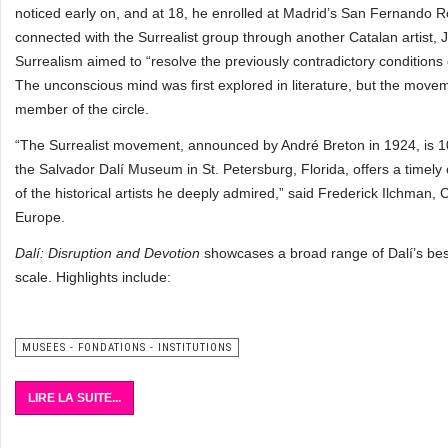
noticed early on, and at 18, he enrolled at Madrid’s San Fernando Ro
connected with the Surrealist group through another Catalan artist, 
Surrealism aimed to “resolve the previously contradictory conditions o
The unconscious mind was first explored in literature, but the moveme
member of the circle.
“The Surrealist movement, announced by André Breton in 1924, is 10
the Salvador Dalí Museum in St. Petersburg, Florida, offers a timely
of the historical artists he deeply admired,” said Frederick Ilchman, 
Europe.
Dalí: Disruption and Devotion
showcases a broad range of Dalí’s bes
scale. Highlights include:
MUSEES - FONDATIONS - INSTITUTIONS
LIRE LA SUITE...