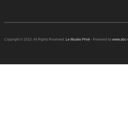
Copyright © 2015. All Rights Reserved.
Le Musée Privé
- Powered by
www.abc-