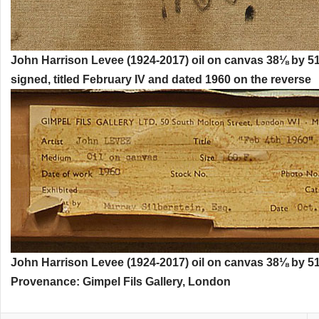
John Harrison Levee (1924-2017) oil on canvas 38⅛ by 51⅛
signed, titled February IV and dated 1960 on the reverse
John Harrison Levee (1924-2017) oil on canvas 38⅛ by 51⅛
Provenance: Gimpel Fils Gallery, London