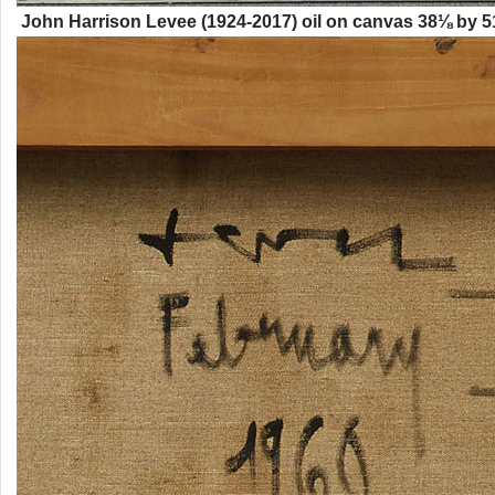
John Harrison Levee (1924-2017) oil on canvas 38⅛ by 51