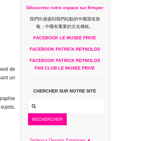
Découvrez notre espace sur Artsper
我們向連接到我們站點的中國朋友致
敬：中國有重要的文化傳統。
FACEBOOK LE MUSEE PRIVE
FACEBOOK PATRICK REYNOLDS
FACEBOOK PATRICK REYNOLDS
FAN CLUB LE MUSEE PRIVE
pied de
sant un
CHERCHER SUR NOTRE SITE
graphie
 sujets,
RECHERCHER
Tableaux Dessins Estampes