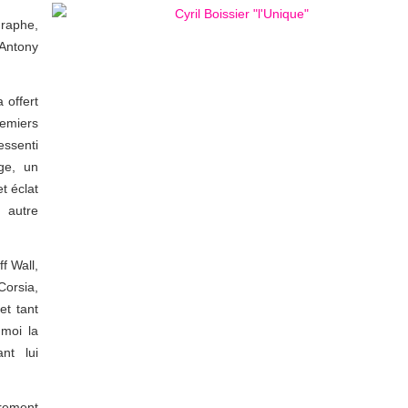
graphe,
 Antony
 offert
remiers
essenti
ge, un
t éclat
e autre
f Wall,
Corsia,
et tant
 moi la
nt lui
.
rement