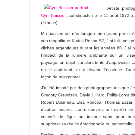
Artiste photo
Cyril Boissier
, autodidacte né le 11 août 1972 à
(France)
Ma passion est née lorsque mon grand-père m'a
son magnifique Kodak Retina S2, j' ai fait mes p
clichés argentiques durant les années 80. J'ai r
l'impact de la lumière ambiante sur un visa
paysage, un objet, j'ai alors tenté d'apprivoiser ce
en le capturant, c'est devenu l'essence d'un
façon de m'exprimer.
J'ai été inspiré par des photographes tels que Jef
Gregory Crewdson, David Hilliard, Philip-Lorca di
Robert Doisneau, Elsa Roucou, Thomas Lazar, 
d'autres encore. Leurs oeuvres ont éveillé en
volonté de figer un instant sans pour auta
supprimer sa réalité émotionnelle ou sensorielle
Parfois mes photographies sont volontai