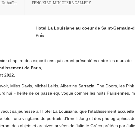
n Dubuffet
FENG XIAO-MIN OPERA GALLERY
Hotel La Louisiane au coeur de Saint-Germain-d
Prés
mier chapitre des expositions qui seront présentées entre les murs de
ondissement de Paris,
nt 2022.
oir, Miles Davis, Michel Leiris, Albertine Sarrazin, The Doors, les Pink
urd’hui » hérite de ce passé équivoque comme les nuits Parisiennes, m
écut sa jeunesse à l’Hôtel La Louisiane, que l’établissement accueille
 volets : une vingtaine de portraits d’Irmeli Jung et des photographies d
ront des objets et archives privées de Juliette Gréco prêtées par Julie