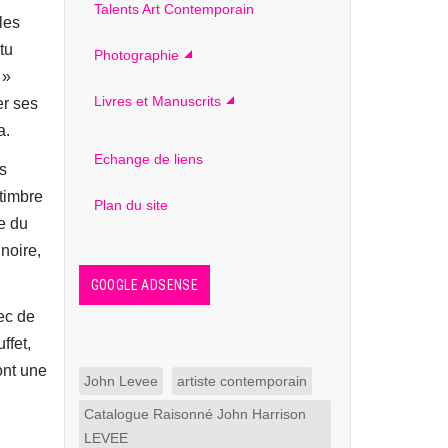
Talents Art Contemporain
les
tu
Photographie
 »
Livres et Manuscrits
er ses
a.
Echange de liens
s
 timbre
Plan du site
e du
noire,
GOOGLE ADSENSE
ec de
ffet,
ont une
John Levee
artiste contemporain
Catalogue Raisonné John Harrison
LEVEE