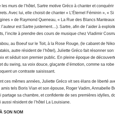
 les murs de l’hôtel, Sartre motive Gréco à chanter et conquérir 
ets. Avec lui, elle choisit de chanter « L’Éternel Féminin », « Si 
agines » de Raymond Queneau, « La Rue des Blancs Manteaux
 l’auteur est Sartre justement…). Sartre, afin de l’aider à exploit
nts, l’incite à prendre des cours de musique chez Vladimir Cosm
abou, au Boeuf sur le Toit, à la Rose Rouge, (le cabaret de Niko
akis, autre résident de l’hôtel), Juliette Gréco fait résonner son
oix et séduit son premier public. En pleine époque de découvert
 et du swing, sa voix douce, glaçante d’émotion, comme sa robe 
oquent un contraste saisissant.
nt ces mêmes années, Juliette Gréco vit ses élans de liberté av
 amis tels Boris Vian et son épouse, Roger Vadim, Annabelle Bu
ui partage sa chambre, et confidente de ses premières idylles, d
 aussi résident de l’hôtel La Louisiane.
 À SON NOM