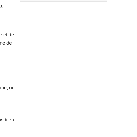
es
e et de
one de
nne, un
ns bien