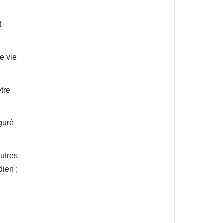
t
e vie
être
uguré
autres
ien ;