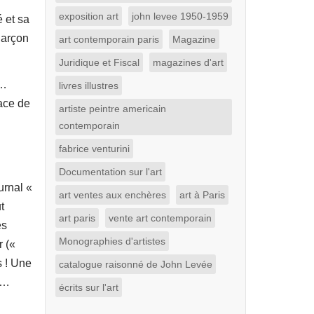
exposition art
john levee 1950-1959
 et sa
 garçon
art contemporain paris
Magazine
Juridique et Fiscal
magazines d'art
e…
livres illustres
lace de
artiste peintre americain
contemporain
fabrice venturini
Documentation sur l'art
urnal «
art ventes aux enchères
art à Paris
t
art paris
vente art contemporain
és
Monographies d'artistes
r («
s ! Une
catalogue raisonné de John Levée
s…
écrits sur l'art