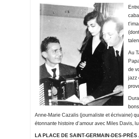
Entre
cabar
t’im
(dont
tale
Au T
Papat
de v
jazz
prov
Dura
bons
Anne-Marie Cazalis (journaliste et écrivaine) q
étonnante histoire d’amour avec Miles Davis, lui
LA PLACE DE SAINT-GERMAIN-DES-PRÉS