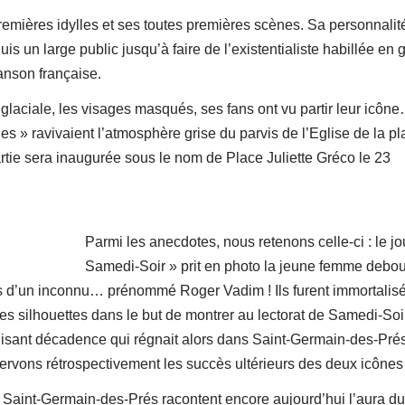
remières idylles et ses toutes premières scènes. Sa personnalité
is un large public jusqu’à faire de l’existentialiste habillée en
anson française.
laciale, les visages masqués, ses fans ont vu partir leur icôn
es » ravivaient l’atmosphère grise du parvis de l’Eglise de la p
tie sera inaugurée sous le nom de Place Juliette Gréco le 23
Parmi les anecdotes, nous retenons celle-ci : le jo
Samedi-Soir » prit en photo la jeune femme debou
près d’un inconnu… prénommé Roger Vadim ! Ils furent immortalis
s silhouettes dans le but de montrer au lectorat de Samedi-Soi
-disant décadence qui régnait alors dans Saint-Germain-des-Pré
rvons rétrospectivement les succès ultérieurs des deux icône
r Saint-Germain-des-Prés racontent encore aujourd’hui l’aura du