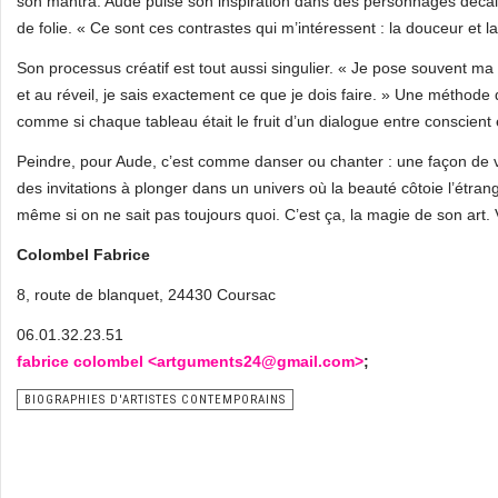
son mantra. Aude puise son inspiration dans des personnages décalés,
de folie. « Ce sont ces contrastes qui m’intéressent : la douceur et la 
Son processus créatif est tout aussi singulier. « Je pose souvent ma t
et au réveil, je sais exactement ce que je dois faire. » Une métho
comme si chaque tableau était le fruit d’un dialogue entre conscient 
Peindre, pour Aude, c’est comme danser ou chanter : une façon de vi
des invitations à plonger dans un univers où la beauté côtoie l’étra
même si on ne sait pas toujours quoi. C’est ça, la magie de son art. 
Colombel Fabrice
8, route de blanquet, 24430 Coursac
06.01.32.23.51
fabrice colombel <
artguments24@gmail.com>
;
BIOGRAPHIES D'ARTISTES CONTEMPORAINS