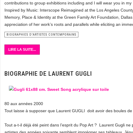
contributions to group exhibitions including and I will wear you in m
Inspired by Music: Interscope Reimagined at the Los Angeles Coun
Memory, Place & Identity at the Green Family Art Foundation, Dalla
appreciation of her work’s roots and parallels while eliciting an im
BIOGRAPHIES D'ARTISTES CONTEMPORAINS
LIRE LA SUITE...
BIOGRAPHIE DE LAURENT GUGLI
80 aux années 2000
Tout laisse à supposer que Laurent GUGLI doit avoir des boules de 
Tout a-t-il déjà été peint dans l’esprit du Pop Art ? Laurent Gugli n
artistes des années soixante semblent imprégner ses tableaux. Jésus