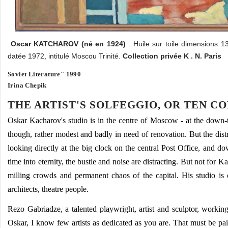
Oscar
KATCHAROV
(né en 1924)
: Huile sur toile dimensions 
datée 1972, intitulé Moscou Trinité.
Collection privée K . N. Paris
Soviet Literature" 1990
Irina Chepik
THE ARTIST'S SOLFEGGIO, OR TEN C
Oskar Kacharov's studio is in the centre of Moscow - at the down-
though, rather modest and badly in need of renovation. But the dist
looking directly at the big clock on the central Post Office, and do
time into eternity, the bustle and noise are distracting. But not for 
milling crowds and permanent chaos of the capital. His studio is con
architects, theatre people.
Rezo Gabriadze, a talented playwright, artist and sculptor, workin
Oskar, I know few artists as dedicated as you are. That must be pai