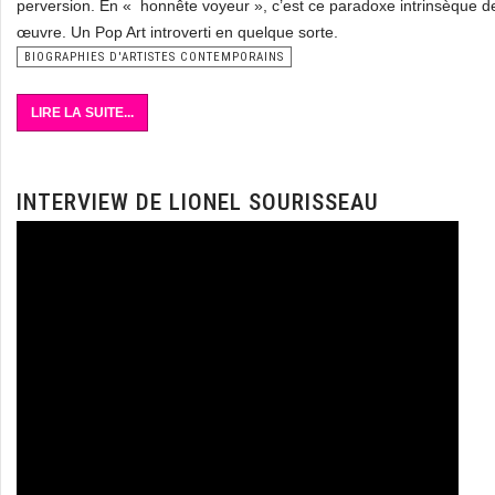
perversion. En « honnête voyeur », c’est ce paradoxe intrinsèque de
œuvre. Un Pop Art introverti en quelque sorte.
BIOGRAPHIES D'ARTISTES CONTEMPORAINS
LIRE LA SUITE...
INTERVIEW DE LIONEL SOURISSEAU