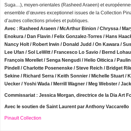
Suga…), moyen-orientales (Rasheed Araeen) et européennes (
ensemble d’œuvres exceptionnel issues de la Collection Pinau
d’autres collections privées et publiques.
Avec : Rasheed Araeen / McArthur Binion / Chryssa / Mary
Enokura / Dan Flavin / Felix Gonzalez-Torres / Hans Haac
Nancy Holt / Robert Irwin / Donald Judd / On Kawara / S
Lee Ufan / Sol LeWitt / Francesco Lo Savio / Bernd Lohaus
François Morellet / Senga Nengudi / Helio Oiticica / Paul
Pindell / Charlotte Posenenske / Steve Reich / Bridget R
Sekine / Richard Serra / Keith Sonnier / Michelle Stuart / 
Uecker / Yoshi Wada / Merrill Wagner / Meg Webster / Jack
Commissariat : Jessica Morgan, directrice de la Dia Art 
Avec le soutien de Saint Laurent par Anthony Vaccarello
Pinault Collection