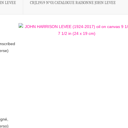
HN LEVEE
CRJL1959 N°01 CATALOGUE RAISONNE JOHN LEVEE
inscribed
erse)
igné,
erso)