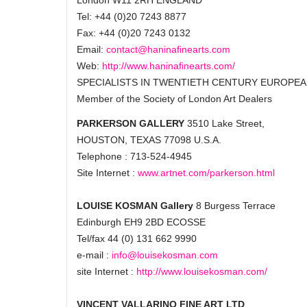
London W11 2RH ENGLAND
Tel: +44 (0)20 7243 8877
Fax: +44 (0)20 7243 0132
Email:
contact@haninafinearts.com
Web:
http://www.haninafinearts.com/
SPECIALISTS IN TWENTIETH CENTURY EUROPEA
Member of the Society of London Art Dealers
PARKERSON GALLERY
3510 Lake Street,
HOUSTON, TEXAS 77098 U.S.A.
Telephone : 713-524-4945
Site Internet :
www.artnet.com/parkerson.html
LOUISE KOSMAN Gallery
8 Burgess Terrace
Edinburgh EH9 2BD ECOSSE
Tel/fax 44 (0) 131 662 9990
e-mail :
info@louisekosman.com
site Internet :
http://www.louisekosman.com/
VINCENT VALLARINO FINE ART LTD