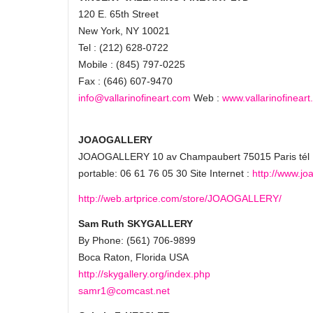
120 E. 65th Street
New York, NY 10021
Tel : (212) 628-0722
Mobile : (845) 797-0225
Fax : (646) 607-9470
info@vallarinofineart.com
Web :
www.vallarinofinear
JOAOGALLERY
JOAOGALLERY 10 av Champaubert 75015 Paris tél :
portable: 06 61 76 05 30 Site Internet :
http://www.jo
http://web.artprice.com/store/JOAOGALLERY/
Sam Ruth SKYGALLERY
By Phone: (561) 706-9899
Boca Raton, Florida USA
http://skygallery.org/index.php
samr1@comcast.net