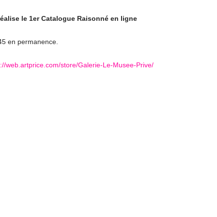
alise le 1er Catalogue Raisonné en ligne
6.45 en permanence.
p://web.artprice.com/store/Galerie-Le-Musee-Prive/