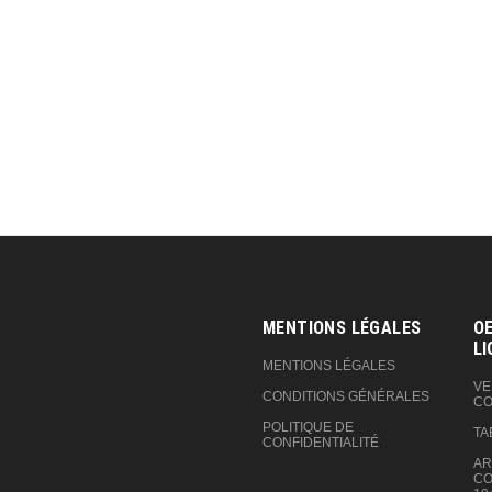
MENTIONS LÉGALES
OE
LI
MENTIONS LÉGALES
VE
CONDITIONS GÉNÉRALES
CO
POLITIQUE DE
TA
CONFIDENTIALITÉ
AR
CO