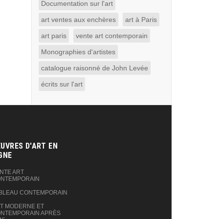
Documentation sur l'art
art ventes aux enchères
art à Paris
art paris
vente art contemporain
Monographies d'artistes
catalogue raisonné de John Levée
écrits sur l'art
UVRES D'ART EN
GNE‎
NTE ART
NTEMPORAIN
BLEAU CONTEMPORAIN
T MODERNE ET
NTEMPORAIN APRÈS