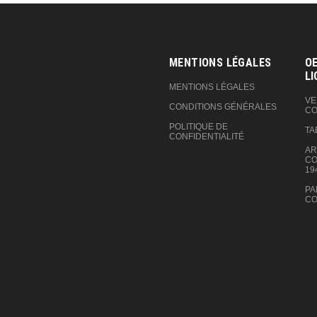
MENTIONS LÉGALES
OE
LI
MENTIONS LÉGALES
VE
CONDITIONS GÉNÉRALES
CO
POLITIQUE DE
TA
CONFIDENTIALITÉ
AR
CO
19
PA
CO