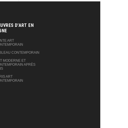
UVRES D'ART EN
GNE‎
NTE ART
NTEMPORAIN
BLEAU CONTEMPORAIN
T MODERNE ET
NTEMPORAIN APRÈS
45
RIS ART
NTEMPORAIN