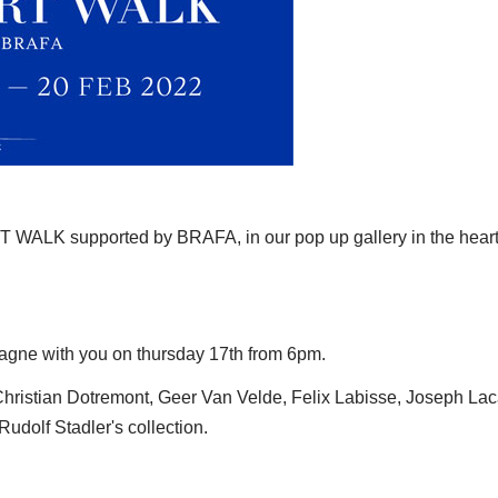
 WALK supported by BRAFA, in our pop up gallery in the heart
pagne with you on thursday 17th from 6pm.
s Christian Dotremont, Geer Van Velde, Felix Labisse, Joseph La
udolf Stadler's collection.