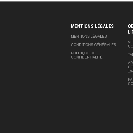
MENTIONS LÉGALES
OE
LI
MENTIONS LÉGALES
VE
CONDITIONS GÉNÉRALES
CO
POLITIQUE DE
TA
CONFIDENTIALITÉ
AR
CO
19
PA
CO