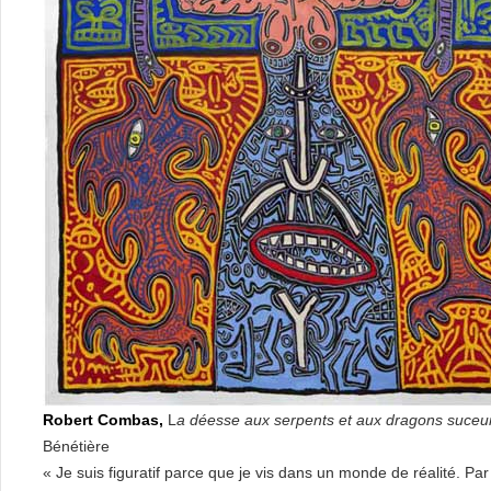
Robert Combas,
L
a déesse aux serpents et aux dragons suceu
Bénétière
« Je suis figuratif parce que je vis dans un monde de réalité. 