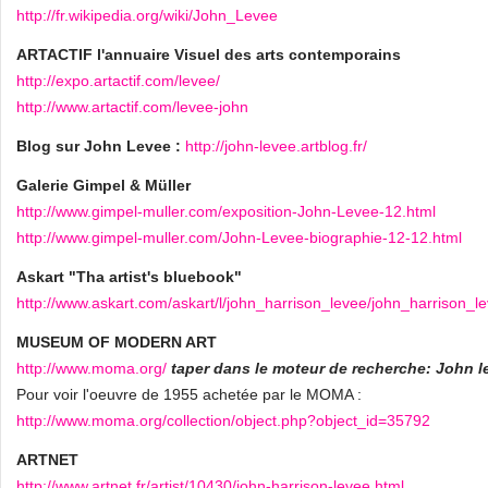
http://fr.wikipedia.org/wiki/John_Levee
ARTACTIF l'annuaire Visuel des arts contemporains
http://expo.artactif.com/levee/
http://www.artactif.com/levee-john
Blog sur John Levee :
http://john-levee.artblog.fr/
Galerie Gimpel & Müller
http://www.gimpel-muller.com/exposition-John-Levee-12.html
http://www.gimpel-muller.com/John-Levee-biographie-12-12.html
Askart "Tha artist's bluebook"
http://www.askart.com/askart/l/john_harrison_levee/john_harrison_l
MUSEUM OF MODERN ART
http://www.moma.org/
taper dans le moteur de recherche: John l
Pour voir l'oeuvre de 1955 achetée par le MOMA :
http://www.moma.org/collection/object.php?object_id=35792
ARTNET
http://www.artnet.fr/artist/10430/john-harrison-levee.html