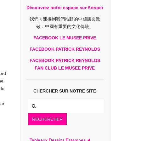
Découvrez notre espace sur Artsper
我們向連接到我們站點的中國朋友致
敬：中國有重要的文化傳統。
FACEBOOK LE MUSEE PRIVE
FACEBOOK PATRICK REYNOLDS
FACEBOOK PATRICK REYNOLDS
FAN CLUB LE MUSEE PRIVE
bord
ne
 de
CHERCHER SUR NOTRE SITE
par
RECHERCHER
Tableaux Dessins Estampes