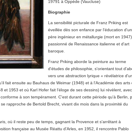
19791 à Oppède (Vaucluse)
Biographie
La sensibilité picturale de Franz Priking est
éveillée dès son enfance par l'éducation d'un
père ingénieur en métallurgie (mort en 1947)
passionné de Renaissance italienne et d'art
baroque.
Franz Priking aborde la peinture au terme
d'études de philosophie, s'orientant tout d'a
vers une abstraction lyrique « révélatrice d'u
u'il fait ensuite au Bauhaus de Weimar (1948) et à l'Académie des arts
8 et 1953 et où Karl Hofer fait l'éloge de ses dessins) lui révèlent, avec
 conforme à son tempérament. C'est durant cette période qu'à Berlin, 
 se rapproche de Bertold Brecht, vivant dix mois dans la proximité du
ris, où il reste peu de temps, gagnant la Provence et s'arrêtant à
sition française au Musée Réattu d'Arles, en 1952, il rencontre Pablo