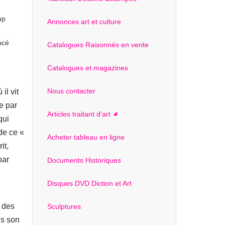
up
Annonces art et culture
ncé
Catalogues Raisonnés en vente
Catalogues et magazines
Nous contacter
il vit
e par
Articles traitant d'art
qui
de ce «
Acheter tableau en ligne
it,
par
Documents Historiques
Disques DVD Diction et Art
 des
Sculptures
is son