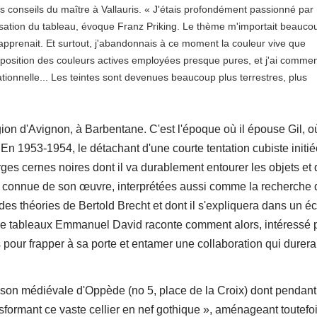
es conseils du maître à Vallauris. « J'étais profondément passionné par
nisation du tableau, évoque Franz Priking. Le thème m'importait beauco
pprenait. Et surtout, j'abandonnais à ce moment la couleur vive que
'opposition des couleurs actives employées presque pures, et j'ai comme
rationnelle... Les teintes sont devenues beaucoup plus terrestres, plus
ion d'Avignon, à Barbentane. C'est l'époque où il épouse Gil, où 
. En 1953-1954, le détachant d'une courte tentation cubiste initié
ges cernes noires dont il va durablement entourer les objets et 
us connue de son œuvre, interprétées aussi comme la recherche 
s théories de Bertold Brecht et dont il s'expliquera dans un écr
e tableaux Emmanuel David raconte comment alors, intéressé 
 pour frapper à sa porte et entamer une collaboration qui durera
ison médiévale d'Oppède (no 5, place de la Croix) dont pendant
nsformant ce vaste cellier en nef gothique », aménageant toutefo