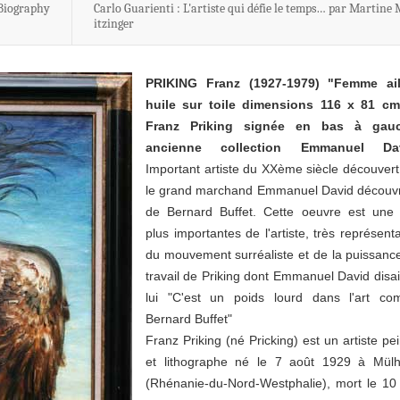
Biography
Carlo Guarienti : L'artiste qui défie le temps… par Martine
itzinger
PRIKING Franz (1927-1979)
"Femme ail
huile sur toile dimensions 116 x 81 c
Franz Priking signée en bas à gauc
ancienne collection Emmanuel Da
Important artiste du XXème siècle découvert
le grand marchand Emmanuel David découv
de Bernard Buffet. Cette oeuvre est une
plus importantes de l'artiste, très représenta
du mouvement surréaliste et de la puissanc
travail de Priking dont Emmanuel David disai
lui "C'est un poids lourd dans l'art c
Bernard Buffet"
Franz Priking (né Pricking) est un artiste pei
et lithographe né le 7 août 1929 à Mül
(Rhénanie-du-Nord-Westphalie), mort le 10 