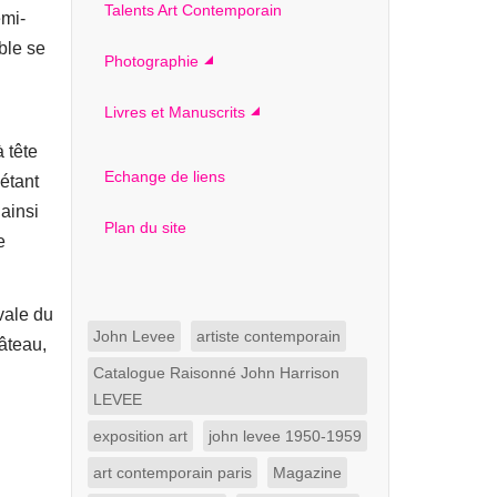
Talents Art Contemporain
emi-
ble se
Photographie
Livres et Manuscrits
 tête
Echange de liens
 étant
 ainsi
Plan du site
e
vale du
John Levee
artiste contemporain
âteau,
Catalogue Raisonné John Harrison
LEVEE
exposition art
john levee 1950-1959
art contemporain paris
Magazine