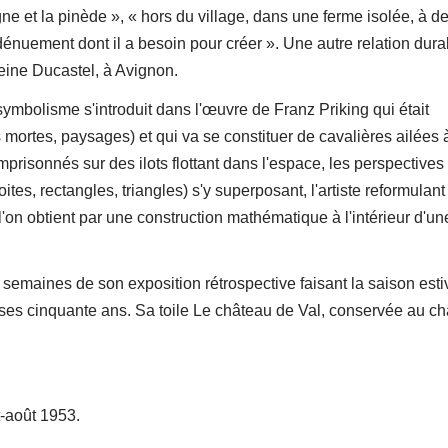
gne et la pinède », « hors du village, dans une ferme isolée, à d
i-dénuement dont il a besoin pour créer ». Une autre relation dura
eine Ducastel, à Avignon.
symbolisme s'introduit dans l'œuvre de Franz Priking qui était
 mortes, paysages) et qui va se constituer de cavalières ailées à
mprisonnés sur des ilots flottant dans l'espace, les perspectives
tes, rectangles, triangles) s'y superposant, l'artiste reformulant
'on obtient par une construction mathématique à l'intérieur d'un
 semaines de son exposition rétrospective faisant la saison esti
ses cinquante ans. Sa toile Le château de Val, conservée au ch
t-août 1953.