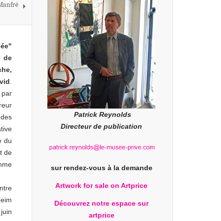
 Manfré
ée"
m de
he,
vid
.
 par
reur
Patrick Reynolds
 des
Directeur de publication
tive
e du
t de
omme
sur rendez-vous à la demande
Artwork for sale on Artprice
ntre
heim
Découvrez notre espace sur
juin
artprice