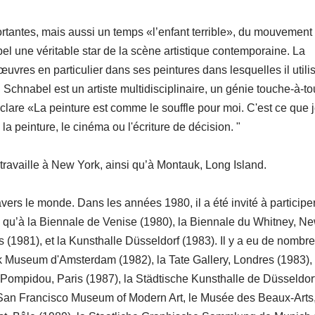
tantes, mais aussi un temps «l’enfant terrible», du mouvement
 une véritable star de la scène artistique contemporaine. La
uvres en particulier dans ses peintures dans lesquelles il utili
chnabel est un artiste multidisciplinaire, un génie touche-à-tout
éclare «La peinture est comme le souffle pour moi. C'est ce que j
la peinture, le cinéma ou l'écriture de décision. "
travaille à New York, ainsi qu’à Montauk, Long Island.
rs le monde. Dans les années 1980, il a été invité à participe
es qu’à la Biennale de Venise (1980), la Biennale du Whitney, N
 (1981), et la Kunsthalle Düsseldorf (1983). Il y a eu de nombr
k Museum d'Amsterdam (1982), la Tate Gallery, Londres (1983), 
 Pompidou, Paris (1987), la Städtische Kunsthalle de Düsseldor
 San Francisco Museum of Modern Art, le Musée des Beaux-Arts