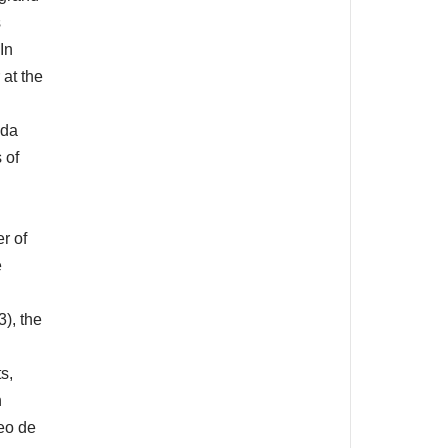
s
In
 at the
ada
 of
r of
e
), the
s,
h
eo de