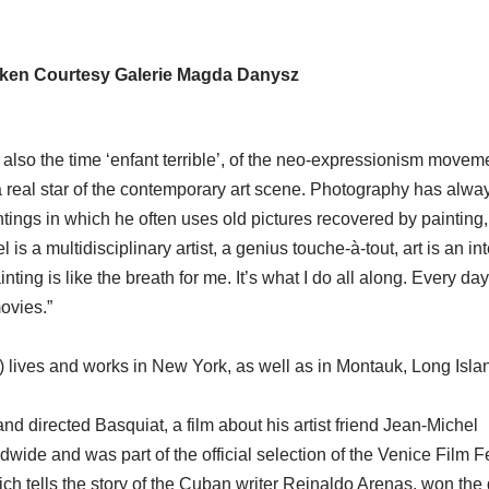
alken Courtesy Galerie Magda Danysz
also the time ‘enfant terrible’, of the neo-expressionism moveme
a real star of the contemporary art scene. Photography has alwa
intings in which he often uses old pictures recovered by painting
is a multidisciplinary artist, a genius touche-à-tout, art is an in
ting is like the breath for me. It’s what I do all along. Every day,
movies.”
 lives and works in New York, as well as in Montauk, Long Isla
d directed Basquiat, a film about his artist friend Jean-Michel
ide and was part of the official selection of the Venice Film Fe
ich tells the story of the Cuban writer Reinaldo Arenas, won the