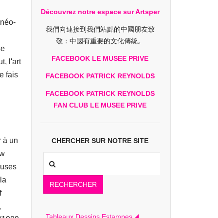
Découvrez notre espace sur Artsper
 néo-
我們向連接到我們站點的中國朋友致
敬：中國有重要的文化傳統。
se
FACEBOOK LE MUSEE PRIVE
, l'art
e fais
FACEBOOK PATRICK REYNOLDS
FACEBOOK PATRICK REYNOLDS
FAN CLUB LE MUSEE PRIVE
r à un
CHERCHER SUR NOTRE SITE
ew
euses
la
RECHERCHER
f
,
Tableaux Dessins Estampes