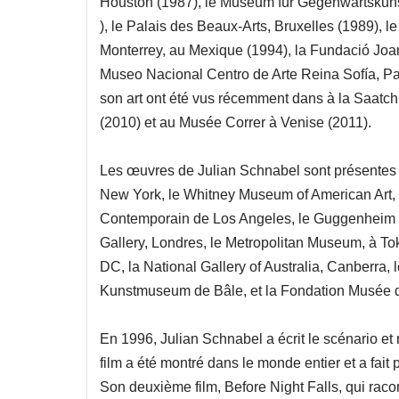
Houston (1987), le Museum für Gegenwartskuns
), le Palais des Beaux-Arts, Bruxelles (1989),
Monterrey, au Mexique (1994), la Fundació Joan 
Museo Nacional Centro de Arte Reina Sofía, Pal
son art ont été vus récemment dans à la Saatchi 
(2010) et au Musée Correr à Venise (2011).
Les œuvres de Julian Schnabel sont présentes 
New York, le Whitney Museum of American Art, 
Contemporain de Los Angeles, le Guggenheim M
Gallery, Londres, le Metropolitan Museum, à To
DC, la National Gallery of Australia, Canberra
Kunstmuseum de Bâle, et la Fondation Musée 
En 1996, Julian Schnabel a écrit le scénario et 
film a été montré dans le monde entier et a fait 
Son deuxième film, Before Night Falls, qui racon