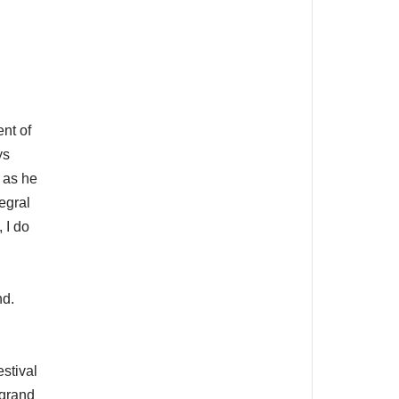
nt of
ys
, as he
tegral
 I do
nd.
stival
 grand