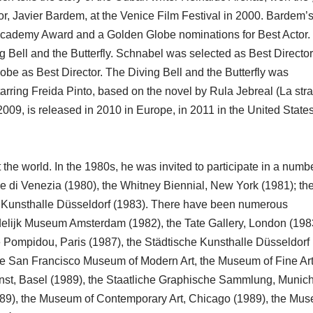
ctor, Javier Bardem, at the Venice Film Festival in 2000. Bardem’
Academy Award and a Golden Globe nominations for Best Actor. 
g Bell and the Butterfly. Schnabel was selected as Best Director
be as Best Director. The Diving Bell and the Butterfly was
tarring Freida Pinto, based on the novel by Rula Jebreal (La str
n 2009, is released in 2010 in Europe, in 2011 in the United States
he world. In the 1980s, he was invited to participate in a numbe
e di Venezia (1980), the Whitney Biennial, New York (1981); th
e Kunsthalle Düsseldorf (1983). There have been numerous
tedelijk Museum Amsterdam (1982), the Tate Gallery, London (1983
 Pompidou, Paris (1987), the Städtische Kunsthalle Düsseldorf
he San Francisco Museum of Modern Art, the Museum of Fine Art
st, Basel (1989), the Staatliche Graphische Sammlung, Munic
1989), the Museum of Contemporary Art, Chicago (1989), the Mus