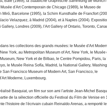
t, Bâle (1989), la Staatliche Graphische Sammlung de Munich
 le Musée d'Art Contemporain de Chicago (1989), le Museo de
Miró, Barcelone (1995), la Schirn Kunsthalle de Francfort (2004
acio Velazquez, à Madrid (2004), et à Naples (2004). Expositi
Gallery, Londres (2009), l'Art Gallery of Ontario, Toronto, Cana
dans les collections des grands musées: le Musée d'Art Moder
New York, au Metropolitan Museum of Art, New York, le Musée 
useum, New York et de Bilbao, le Centre Pompidou, Paris, la 
kyo, le Musée Reina Sofía, Madrid, la National Gallery, Washing
, le San Francisco Museum of Modern Art, San Francisco, le
d'Art Moderne, Luxembourg.
réalisé Basquiat, un film sur son ami l'artiste Jean-Michel Basqu
partie de la sélection officielle du Festival du Film de Venise en
te l'histoire de l'écrivain cubain Reinaldo Arenas, a remporté le