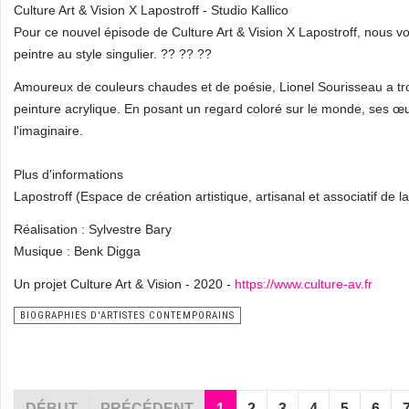
Culture Art & Vision X Lapostroff - Studio Kallico
Pour ce nouvel épisode de Culture Art & Vision X Lapostroff, nous v
peintre au style singulier. ?? ?? ??
Amoureux de couleurs chaudes et de poésie, Lionel Sourisseau a trou
peinture acrylique. En posant un regard coloré sur le monde, ses œuvr
l'imaginaire.
Plus d'informations
Lapostroff (Espace de création artistique, artisanal et associatif de l
Réalisation : Sylvestre Bary
Musique : Benk Digga
Un projet Culture Art & Vision - 2020 -
https://www.culture-av.fr
BIOGRAPHIES D'ARTISTES CONTEMPORAINS
DÉBUT
PRÉCÉDENT
1
2
3
4
5
6