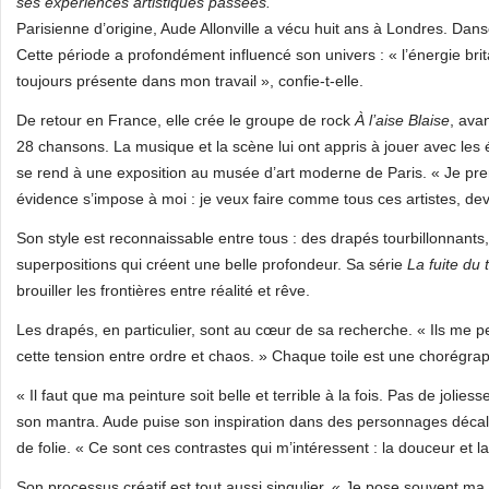
ses expériences artistiques passées.
Parisienne d’origine, Aude Allonville a vécu huit ans à Londres. Da
Cette période a profondément influencé son univers : « l’énergie brit
toujours présente dans mon travail », confie-t-elle.
De retour en France, elle crée le groupe de rock
À l’aise Blaise
, ava
28 chansons. La musique et la scène lui ont appris à jouer avec les ém
se rend à une exposition au musée d’art moderne de Paris. « Je pre
évidence s’impose à moi : je veux faire comme tous ces artistes, dev
Son style est reconnaissable entre tous : des drapés tourbillonnant
superpositions qui créent une belle profondeur. Sa série
La fuite du
brouiller les frontières entre réalité et rêve.
Les drapés, en particulier, sont au cœur de sa recherche. « Ils me p
cette tension entre ordre et chaos. » Chaque toile est une chorégrap
« Il faut que ma peinture soit belle et terrible à la fois. Pas de jolies
son mantra. Aude puise son inspiration dans des personnages décalés,
de folie. « Ce sont ces contrastes qui m’intéressent : la douceur et la 
Son processus créatif est tout aussi singulier. « Je pose souvent ma t