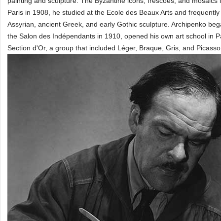
painting and sculpture. The Byzantine icons, frescoes, and mosaics i
Paris in 1908, he studied at the Ecole des Beaux Arts and frequentl
Assyrian, ancient Greek, and early Gothic sculpture. Archipenko bega
the Salon des Indépendants in 1910, opened his own art school in Pari
Section d'Or, a group that included Léger, Braque, Gris, and Picasso