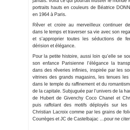
jamais. Voilà ce qui pourrait illustrer le monde
portraits hauts en couleurs de Béatrice DO
en 1964 à Paris.
Rêver et croire au merveilleux continuer d
dans le temps et traverser sa vie avec son rega
et s’approprier toutes les séductions de 
dérision et élégance.
Pour la petite histoire, aussi loin qu’elle se s
son enfance Parisienne l’élégance la transpo
dans des rêveries infinies, inspirée par les 
vitrines des grands magasins, les tenues les
dans le temple du raffinement et du romantis
de la capitale. Subjuguée par l’univers de la ha
de Hubert de Givenchy Coco Chanel et Chri
puis raffolant des motifs déployés sur les 
Christian Lacroix comme par les grains de fol
Courrèges et JC de Castelbajac …pour ne citer