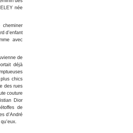
 féminin des
NNELEY née
e cheminer
rd d’enfant
femme avec
ouvienne de
rtait déjà
somptueuses
 plus chics
me des rues
ute couture
stian Dior
étoffes de
ies d’André
 qu’eux.