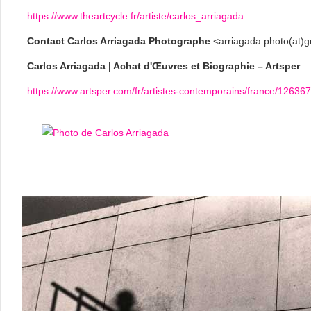
https://www.theartcycle.fr/artiste/carlos_arriagada
Contact Carlos Arriagada Photographe
<arriagada.photo(at)
Carlos Arriagada | Achat d'Œuvres et Biographie – Artsper
https://www.artsper.com/fr/artistes-contemporains/france/126367