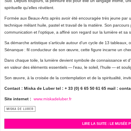
Sud. Depuis toujours, la peinture est pour elle un langage intime, un
spirituelle qu'elles révèlent.
Formée aux Beaux-Arts après avoir été encouragée très jeune par 
technique mêlant huile, pastel et travail de la matière. Son parcour
communication et l'optique, a affiné son regard sur la lumière et sa 
Sa démarche artistique s'articule autour d'un cycle de 13 tableaux, 
Sénanque : fil conducteur de son œuvre, cette figure incarne un chem
Dans chaque toile, la lumière devient symbole de connaissance et d'e
en valeur des éléments essentiels — l'eau, le soleil, l'huile — et sou
Son œuvre, à la croisée de la contemplation et de la spiritualité, i
Contact : Miska de Luber tel : + 33 (0) 6 65 50 61 65 mail : cont
Site internet :
www.miskadeluber.fr
MISKA DE LUBER
LIRE LA SUITE : LE MUSÉE 