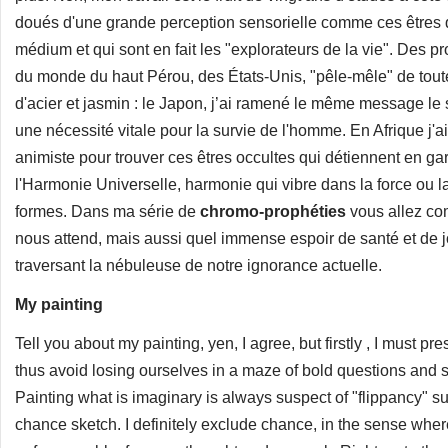
doués d'une grande perception sensorielle comme ces êtres q
médium et qui sont en fait les "explorateurs de la vie". Des pr
du monde du haut Pérou, des États-Unis, "pêle-mêle" de tout
d'acier et jasmin : le Japon, j’ai ramené le même message le s
une nécessité vitale pour la survie de l'homme. En Afrique j'
animiste pour trouver ces êtres occultes qui détiennent en ga
l'Harmonie Universelle, harmonie qui vibre dans la force ou 
formes. Dans ma série de
chromo-prophéties
vous allez co
nous attend, mais aussi quel immense espoir de santé et de j
traversant la nébuleuse de notre ignorance actuelle.
My painting
Tell you about my painting, yen, I agree, but firstly , I must p
thus avoid losing ourselves in a maze of bold questions and 
Painting what is imaginary is always suspect of "flippancy" su
chance sketch. I definitely exclude chance, in the sense wher