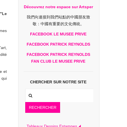
Découvrez notre espace sur Artsper
 "Le
我們向連接到我們站點的中國朋友致
敬：中國有重要的文化傳統。
èmes
FACEBOOK LE MUSEE PRIVE
FACEBOOK PATRICK REYNOLDS
art,
dité
FACEBOOK PATRICK REYNOLDS
FAN CLUB LE MUSEE PRIVE
e et
 qui
CHERCHER SUR NOTRE SITE
RECHERCHER
Tableaux Dessins Estampes