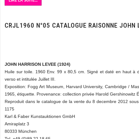
LIRE LA SUITE...
CRJL1960 N°05 CATALOGUE RAISONNE JOHN 
JOHN HARRISON LEVEE (1924)
Huile sur toile. 1960 Env. 99 x 80,5 cm. Signé et daté en haut à d
verso et intitulée Juillet III.
Exposition: Fogg Art Museum, Harvard University, Cambridge / Ma
1965, étiquette. Provenance: collection privée Harold Gershinowitz É
Reproduit dans le catalogue de la vente du 8 decembre 2012 sou
1175
Karl & Faber Kunstauktionen GmbH
Amiraplatz 3
80333 München
Tel. +49 (0)89 22 18 65