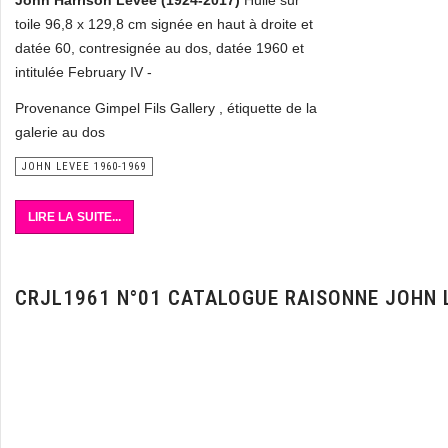
John Harrison Levee (1924-2017)
Huile sur
toile 96,8 x 129,8 cm signée en haut à droite et
datée 60, contresignée au dos, datée 1960 et
intitulée February IV -
Provenance Gimpel Fils Gallery , étiquette de la
galerie au dos
JOHN LEVEE 1960-1969
LIRE LA SUITE...
CRJL1961 N°01 CATALOGUE RAISONNE JOHN 