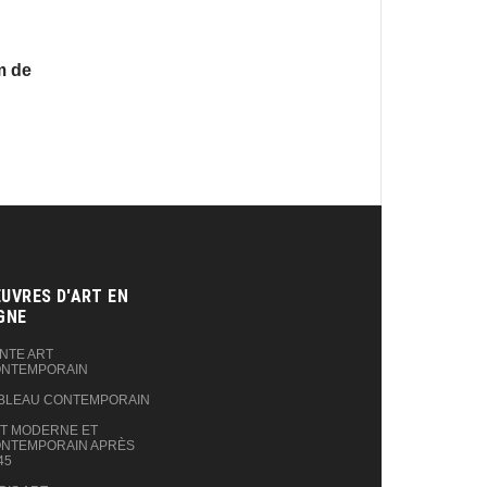
m de
UVRES D'ART EN
GNE‎
NTE ART
NTEMPORAIN
BLEAU CONTEMPORAIN
T MODERNE ET
NTEMPORAIN APRÈS
45