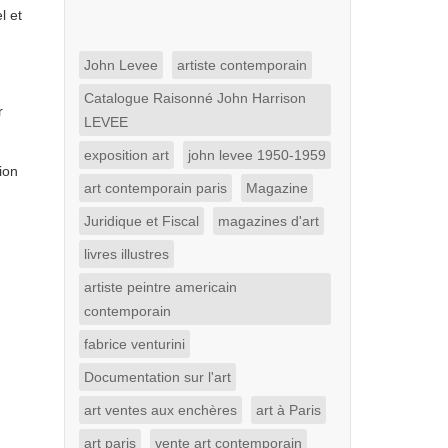
l et
John Levee
artiste contemporain
Catalogue Raisonné John Harrison
r
LEVEE
exposition art
john levee 1950-1959
ion
art contemporain paris
Magazine
Juridique et Fiscal
magazines d'art
livres illustres
artiste peintre americain
contemporain
fabrice venturini
Documentation sur l'art
art ventes aux enchères
art à Paris
art paris
vente art contemporain