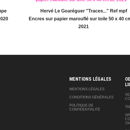
mpe
Hervé Le Goaréguer "Traces..." Ref mpf
2020
Encres sur papier marouflé sur toile 50 x 40 c
2021
MENTIONS LÉGALES
OE
LI
MENTIONS LÉGALES
VE
CONDITIONS GÉNÉRALES
CO
POLITIQUE DE
TA
CONFIDENTIALITÉ
AR
CO
19