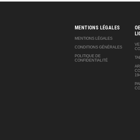
MENTIONS LÉGALES
OE
LI
MENTIONS LÉGALES
VE
CONDITIONS GÉNÉRALES
CO
POLITIQUE DE
TA
CONFIDENTIALITÉ
AR
CO
19
PA
CO