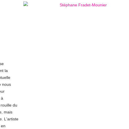
se
nt la
tuelle
e nous
eur
 à
 rouille du
e, mais
. L'artiste
e en