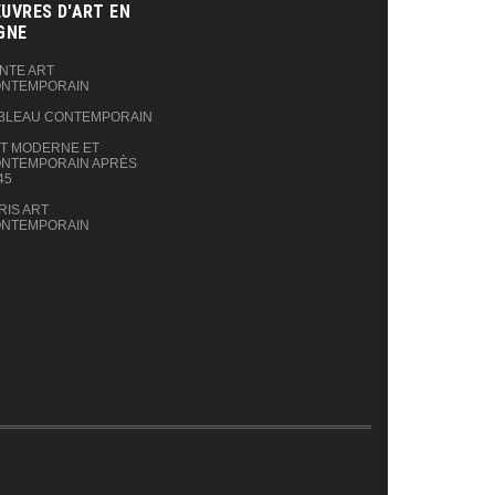
UVRES D'ART EN
GNE‎
NTE ART
NTEMPORAIN
BLEAU CONTEMPORAIN
T MODERNE ET
NTEMPORAIN APRÈS
45
RIS ART
NTEMPORAIN