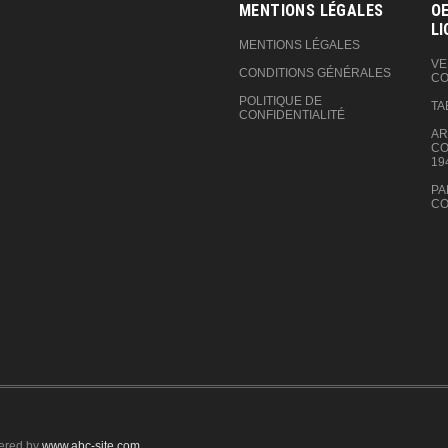
MENTIONS LÉGALES
OE
LI
MENTIONS LÉGALES
VE
CONDITIONS GÉNÉRALES
CO
POLITIQUE DE
TA
CONFIDENTIALITÉ
AR
CO
19
PA
CO
ered by
www.abc-site.com