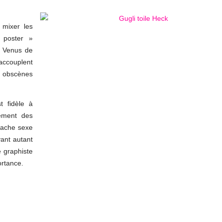
 mixer les
 poster »
. Venus de
accouplent
t obscènes
t fidèle à
ement des
cache sexe
vant autant
e graphiste
ortance.