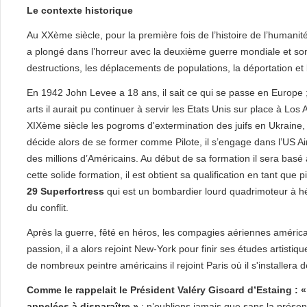
Le contexte historique
Au XXème siècle, pour la première fois de l’histoire de l’humanit
a plongé dans l’horreur avec la deuxième guerre mondiale et son 
destructions, les déplacements de populations, la déportation et l
En 1942 John Levee a 18 ans, il sait ce qui se passe en Europe 
arts il aurait pu continuer à servir les Etats Unis sur place à Los
XIXème siècle les pogroms d'extermination des juifs en Ukraine, 
décide alors de se former comme Pilote, il s’engage dans l’US Air
des millions d’Américains. Au début de sa formation il sera basé
cette solide formation, il est obtient sa qualification en tant qu
29 Superfortress
qui est un bombardier lourd quadrimoteur à héli
du conflit.
Après la guerre, fêté en héros, les compagies aériennes américaine
passion, il a alors rejoint New-York pour finir ses études artisti
de nombreux peintre américains il rejoint Paris où il s'installera d
Comme le rappelait le Président Valéry Giscard d’Estaing : «
appelées à disparaître »
: n’oublions jamais que sans la prése