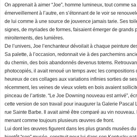
On apprenait à aimer “Joe”, homme lumineux, tout comme sa 
émerveillement à l’autre, en s’étonnant de le voir se renouve
de lui comme à une source de jouvence jamais tarie. Ses toi
signes, de myriades de formes, faisaient émerger de grands p
miroitements, des lumières.
De l’univers, Joe l’enchanteur dévoilait à chaque peinture 
Sa palette, à l’occasion, redonnait vie à des parchemins anc
du chemin, des bois abandonnés devenus totems. Retrouvant
photocopiés, il avait renoué un temps avec les composition
heureux de ces collages aux variations infinies sorties de se
récemment, les veines de vieux volets en bois avaient sollici
pinceau de l’artiste. “Le Joe Downing nouveau est arrivé”, écr
cette version de son travail pour inaugurer la Galerie Pascal L
rue Sainte Barbe. Il avait aimé être comparé au vin nouveau. 
menant comme toujours plusieurs œuvres de front.
Lui dont les œuvres figurent dans les plus grands musées du 
bientôt “son” musée, construit pour lui dans son Kentucky nat