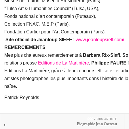
Musée de Toulon, Musée d’Art Moderne (Paris),
”Tulsa Art & Humanities Council“ (Tulsa, USA),
Fonds national d’art contemporain (Puteaux),
Collection FNAC, M.E.P (Paris),
Fondation Cartier pour l’Art Contemporain (Paris).
Site officiel de
Jeanloup SIEFF :
www.jeanloupsieff.com/
REMERCIEMENTS
Mes plus chaleureux remerciements à
Barbara Rix-Sieff
,
So
relations presse
Editions de La Martinière
,
Philippe FAURE
R
Editions La Martinière, grâce à leur concours efficace cet ar
artistes photographes les plus importants dans l'histoire de 
naître.
Patrick Reynolds
PREVIOUS ARTICLE
Biographie Jean Cocteau