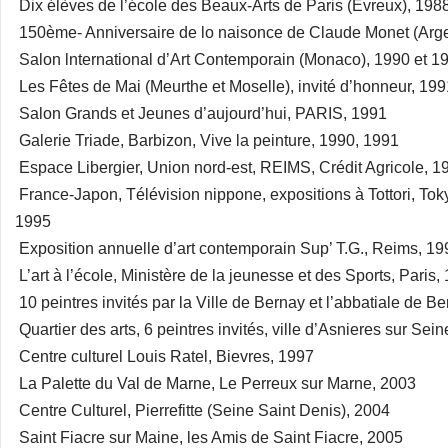
Dix élèves de l’école des Beaux-Arts de Paris (Evreux), 198
150ème- Anniversaire de lo naisonce de Claude Monet (Arge
Salon lnternational d’Art Contemporain (Monaco), 1990 et 1
Les Fêtes de Mai (Meurthe et Moselle), invité d’honneur, 199
Salon Grands et Jeunes d’aujourd’hui, PARIS, 1991
Galerie Triade, Barbizon, Vive la peinture, 1990, 1991
Espace Libergier, Union nord-est, REIMS, Crédit Agricole, 1
France-Japon, Télévision nippone, expositions à Tottori, To
1995
Exposition annuelle d’art contemporain Sup’ T.G., Reims, 19
L’art à l’école, Ministère de la jeunesse et des Sports, Paris,
10 peintres invités par la Ville de Bernay et l’abbatiale de B
Quartier des arts, 6 peintres invités, ville d’Asnieres sur Sei
Centre culturel Louis Ratel, Bievres, 1997
La Palette du Val de Marne, Le Perreux sur Marne, 2003
Centre Culturel, Pierrefitte (Seine Saint Denis), 2004
Saint Fiacre sur Maine, les Amis de Saint Fiacre, 2005