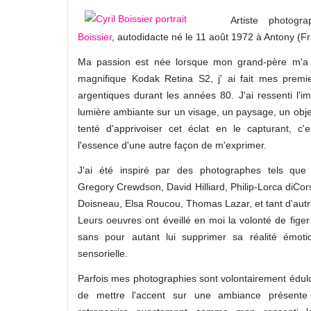
Artiste photogr
Boissier
, autodidacte né le 11 août 1972 à Antony (F
Ma passion est née lorsque mon grand-père m'a 
magnifique Kodak Retina S2, j' ai fait mes premie
argentiques durant les années 80. J'ai ressenti l'i
lumière ambiante sur un visage, un paysage, un objet,
tenté d'apprivoiser cet éclat en le capturant, c'
l'essence d'une autre façon de m'exprimer.
J'ai été inspiré par des photographes tels que 
Gregory Crewdson, David Hilliard, Philip-Lorca diCor
Doisneau, Elsa Roucou, Thomas Lazar, et tant d'aut
Leurs oeuvres ont éveillé en moi la volonté de figer
sans pour autant lui supprimer sa réalité émoti
sensorielle.
Parfois mes photographies sont volontairement édul
de mettre l'accent sur une ambiance présente