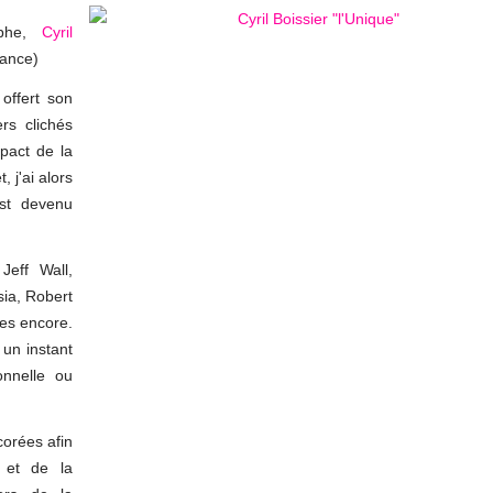
aphe,
Cyril
rance)
offert son
rs clichés
mpact de la
 j'ai alors
est devenu
Jeff Wall,
sia, Robert
res encore.
 un instant
onnelle ou
corées afin
 et de la