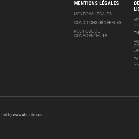
MENTIONS LÉGALES
OE
LI
MENTIONS LÉGALES
VE
CONDITIONS GÉNÉRALES
CO
POLITIQUE DE
TA
CONFIDENTIALITÉ
AR
CO
19
PA
CO
ered by
www.abc-site.com