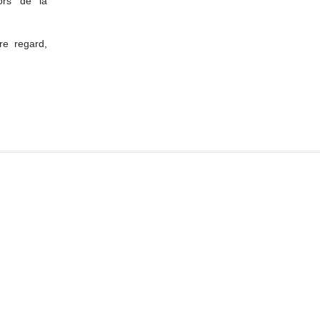
ors de la
re regard,