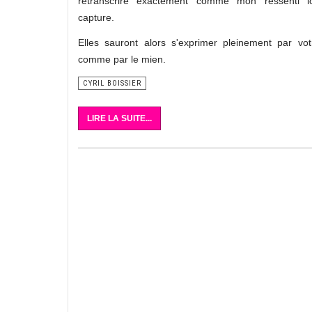
retranscrire exactement comme mon ressenti l
capture.
Elles sauront alors s'exprimer pleinement par vot
comme par le mien.
CYRIL BOISSIER
LIRE LA SUITE...