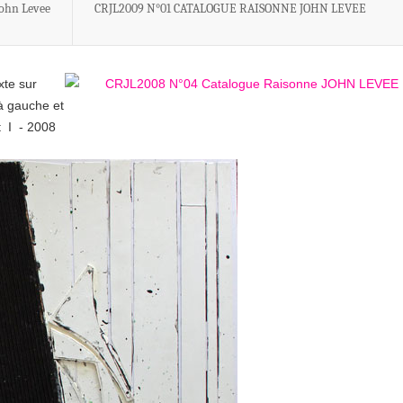
ohn Levee
CRJL2009 N°01 CATALOGUE RAISONNE JOHN LEVEE
xte sur
à gauche et
t I - 2008