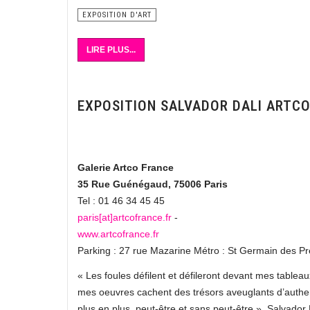
EXPOSITION D'ART
LIRE PLUS...
EXPOSITION SALVADOR DALI ARTC
Galerie Artco France
35 Rue Guénégaud, 75006 Paris
Tel : 01 46 34 45 45
paris[at]artcofrance.fr
-
www.artcofrance.fr
Parking : 27 rue Mazarine Métro : St Germain des Pr
« Les foules défilent et défileront devant mes tabl
mes oeuvres cachent des trésors aveuglants d’authent
plus en plus, peut-être et sans peut-être ». Salvador