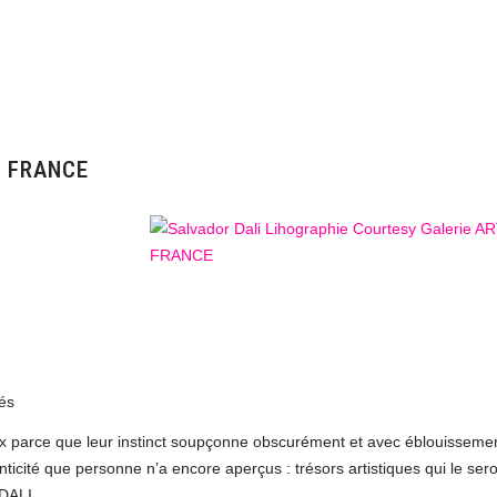
O FRANCE
és
eaux parce que leur instinct soupçonne obscurément et avec éblouisseme
icité que personne n’a encore aperçus : trésors artistiques qui le ser
 DALI.